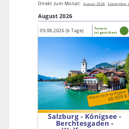
Direkt zum Monat:
August 2026
September 
August 2026
Termin
09.08.2026 (6 Tage)
ist gesichert
Plätze noch verfügbar
ab 959 €
Salzburg - Königsee -
Berchtesgaden -