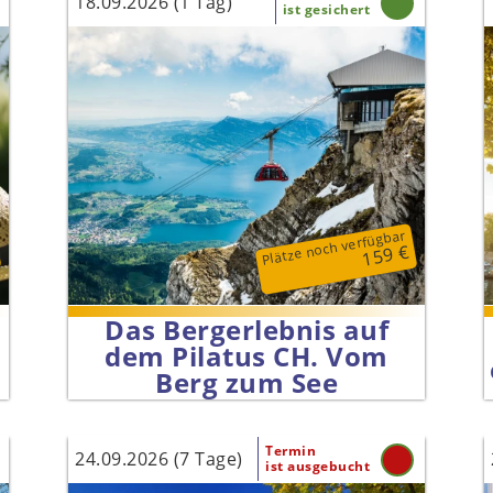
18.09.2026 (1 Tag)
ist gesichert
Plätze noch verfügbar
159 €
Das Bergerlebnis auf
dem Pilatus CH. Vom
Berg zum See
Termin
24.09.2026 (7 Tage)
ist ausgebucht