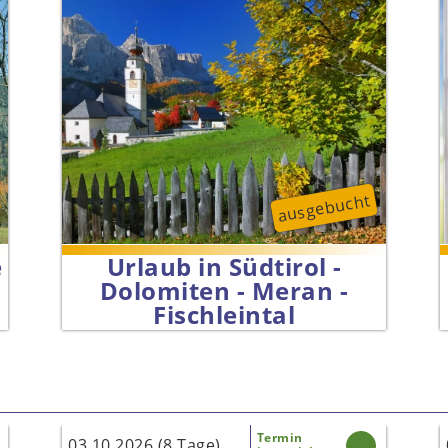
ausgebucht
e
Urlaub in Südtirol -
Dolomiten - Meran -
Fischleintal
Termin
03.10.2026 (8 Tage)