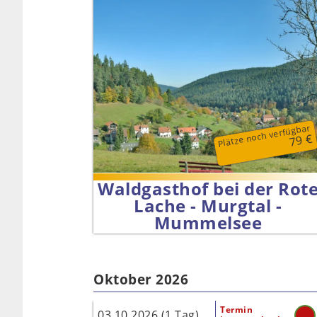
Plätze noch verfügbar
79 €
Waldgasthof bei der Rot
Lache - Murgtal -
Mummelsee
Oktober 2026
Termin
03.10.2026 (1 Tag)