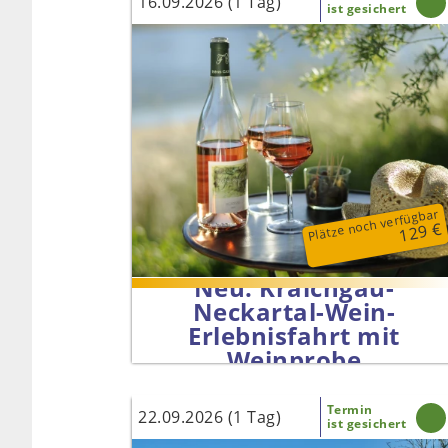
16.09.2026 (1 Tag)
ist gesichert
Plätze noch verfügbar
129 €
Neu: Kraichgau-
Neckartal-Wein-
Erlebnisfahrt mit
Weinprobe
Termin
22.09.2026 (1 Tag)
ist gesichert