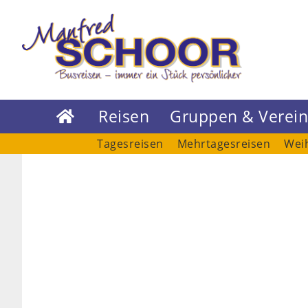
Reisen
Gruppen & Verei

Tagesreisen
Mehrtagesreisen
Wei