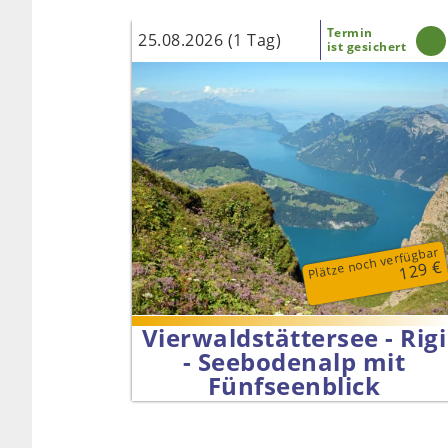
Termin
25.08.2026 (1 Tag)
ist gesichert
Plätze noch verfügbar
129 €
Vierwald­stättersee - Rigi
- Seebodenalp mit
Fünfseenblick