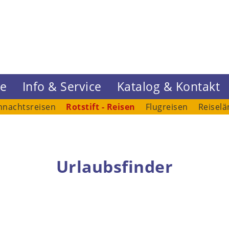
ne
Info & Service
Katalog & Kontakt
hnachtsreisen
Rotstift - Reisen
Flugreisen
Reiselä
Urlaubsfinder