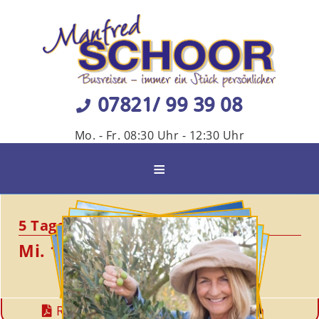
07821/ 99 39 08
Mo. - Fr. 08:30 Uhr - 12:30 Uhr
≡
5 Tage
Mi. 11.11. - So. 15.11.2026
Reise-PDF
Termin

