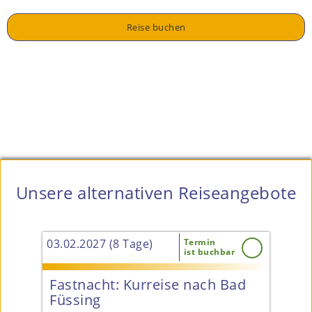
Unsere alternativen Reiseangebote
03.02.2027 (8 Tage)
Termin
27.0
ist buchbar
&
Fastnacht: Kurreise nach Bad
Pr
tt
Füssing
4* 