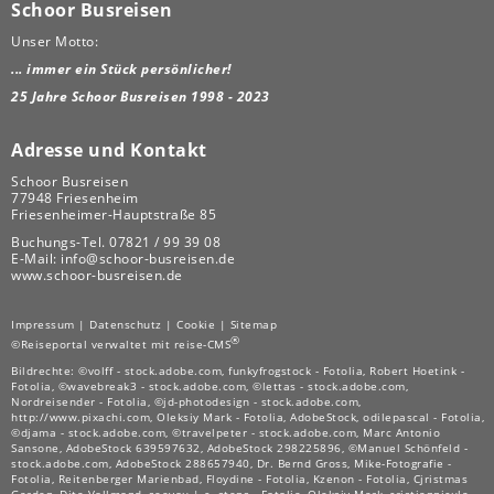
Schoor Busreisen
Unser Motto:
... immer ein Stück persönlicher!
25 Jahre Schoor Busreisen 1998 - 2023
Adresse und Kontakt
Schoor Busreisen
77948 Friesenheim
Friesenheimer-Hauptstraße 85
Buchungs-Tel.
07821 / 99 39 08
E-Mail:
info@schoor-busreisen.de
www.schoor-busreisen.de
Impressum
|
Datenschutz
|
Cookie
|
Sitemap
®
©Reiseportal verwaltet mit reise-CMS
Bildrechte: ©volff - stock.adobe.com, funkyfrogstock - Fotolia, Robert Hoetink -
Fotolia, ©wavebreak3 - stock.adobe.com, ©lettas - stock.adobe.com,
Nordreisender - Fotolia, ©jd-photodesign - stock.adobe.com,
http://www.pixachi.com, Oleksiy Mark - Fotolia, AdobeStock, odilepascal - Fotolia,
©djama - stock.adobe.com, ©travelpeter - stock.adobe.com, Marc Antonio
Sansone, AdobeStock 639597632, AdobeStock 298225896, ©Manuel Schönfeld -
stock.adobe.com, AdobeStock 288657940, Dr. Bernd Gross, Mike-Fotografie -
Fotolia, Reitenberger Marienbad, Floydine - Fotolia, Kzenon - Fotolia, Cjristmas