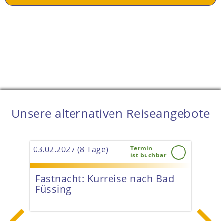
Unsere alternativen Reiseangebote
03.02.2027 (8 Tage)
Termin
27.0
ist buchbar
&
Fastnacht: Kurreise nach Bad
Pr
tt
Füssing
4* 

