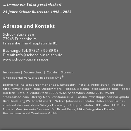
... immer ein Stück persönlicher!
25 Jahre Schoor Busreisen 1998 - 2023
Adresse und Kontakt
Schoor Busreisen
77948 Friesenheim
Friesenheimer-Hauptstraße 85
Buchungs-Tel.
07821 / 99 39 08
E-Mail:
info@schoor-busreisen.de
www.schoor-busreisen.de
Impressum
|
Datenschutz
|
Cookie
|
Sitemap
®
©Reiseportal verwaltet mit reise-CMS
Bildrechte: Reitenberger Marienbad, jamdesign - Fotolia, Peter Zurek - Fotolia,
http://www.pixachi.com, Oleksiy Mark - Fotolia, ©djama - stock.adobe.com, Robert
Hoetink - Fotolia, AdobeStock 639597632, AdobeStock 288657940, ©volff -
stock.adobe.com, Oleksiy Mark, cristiannicula - Fotolia, swisshippo canstockphoto,
Bad Hindelang Weihnachtsmarkt, Netzer Johannes - Fotolia, ©Alexander Raths -
stock.adobe.com, Valua Vitaly - Fotolia, Jiri Foltyn - Fotolia, HGH, Alexi TAUZIN -
Fotolia, Marc Antonio Sansone, Dr. Bernd Gross, Mike-Fotografie - Fotolia,
Hochschwarzwald Tourismus GmbH