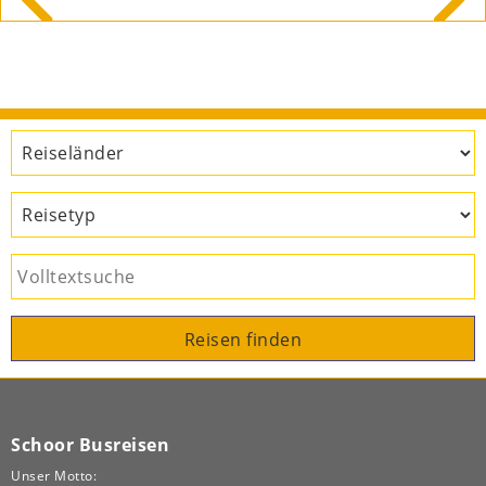
1.099 €
59 €
Reisen finden
Schoor Busreisen
Unser Motto: