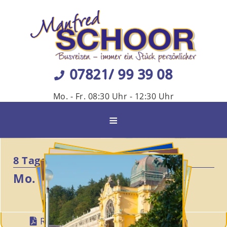
07821/ 99 39 08
Mo. - Fr. 08:30 Uhr - 12:30 Uhr
≡
8 Tage
Mo. 16.11. - Mo. 23.11.2026
Reise-PDF
Termin

