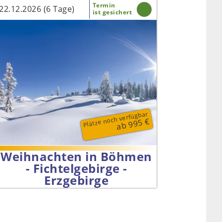
Termin
22.12.2026 (6 Tage)
ist gesichert
Plätze noch verfügbar
ab 995 €
Weihnachten in Böhmen
- Fichtelgebirge -
Erzgebirge