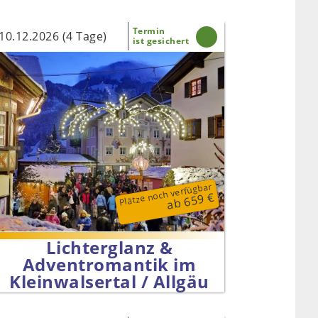
Termin
10.12.2026 (4 Tage)
ist gesichert
Plätze noch verfügbar
ab 659 €
Lichterglanz &
Adventromantik im
Kleinwalsertal / Allgäu