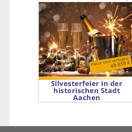
Plätze noch verfügbar
ab 859 €
Silvesterfeier in der
historischen Stadt
Aachen