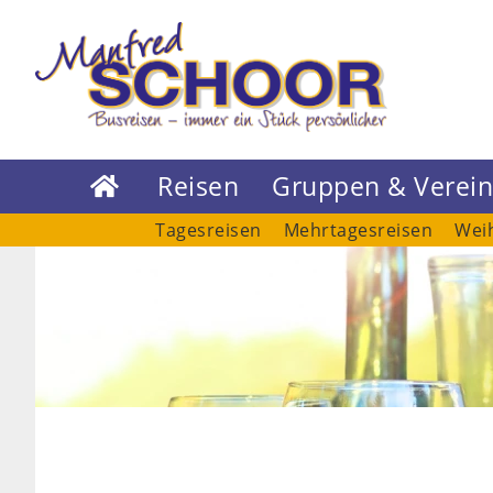
Reisen
Gruppen & Verei

Tagesreisen
Mehrtagesreisen
Wei