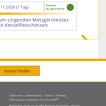
Termin
.11.2026 (1 Tag)
15.11.2026 (
ist gesichert
um singenden Metzgermeister
Breisache
it Kesselfleischessen
Schifffahr

79 €
Reisen finden
Impressum
|
Datenschutz
|
Cookie
|
Sitemap
®
©Reiseportal verwaltet mit reise-CMS
Bildrechte: multi visual ART, Barbara Gromadzki - Fotolia,