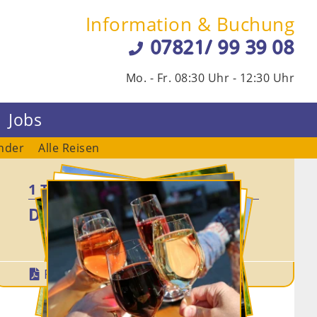
Information & Buchung
07821/ 99 39 08
Mo. - Fr. 08:30 Uhr - 12:30 Uhr
Jobs
nder
Alle Reisen
1 Tag
Di. 07.07.2026
Reise-PDF
Termin

