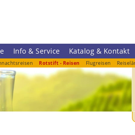
ne
Info & Service
Katalog & Kontakt
hnachtsreisen
Rotstift - Reisen
Flugreisen
Reiselä