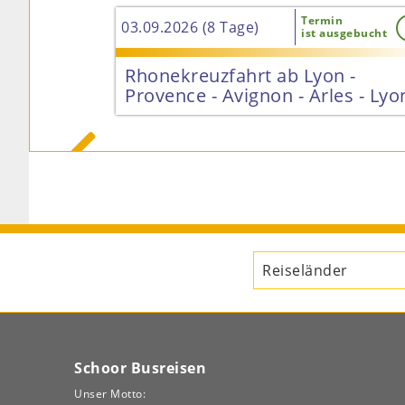
rmin
Termin
03.09.2026 (8 Tage)
 gesichert
ist ausgebucht
ramm im
Rhonekreuzfahrt ab Lyon -
Burg
Provence - Avignon - Arles - Lyo

ab 2.545
679 €
Schoor Busreisen
Unser Motto: