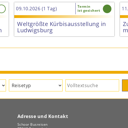
Termin
09.10.2026 (1 Tag)
11
ist gesichert
Weltgrößte Kürbisausstellung in
Z
n
Ludwigsburg
m
 €
69 €
Adresse und Kontakt
Schoor Busreisen