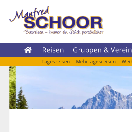
Reisen
Gruppen & Verei

Tagesreisen
Mehrtagesreisen
Wei