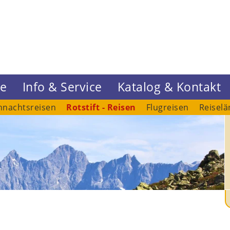
ne
Info & Service
Katalog & Kontakt
hnachtsreisen
Rotstift - Reisen
Flugreisen
Reiselä