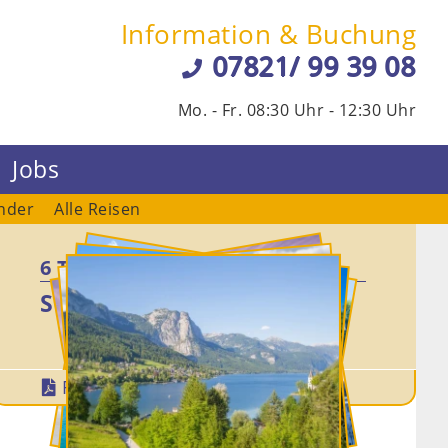
Information & Buchung
07821/ 99 39 08
Mo. - Fr. 08:30 Uhr - 12:30 Uhr
Jobs
nder
Alle Reisen
6 Tage
So. 09.08. - Fr. 14.08.2026
Reise-PDF
Termin

