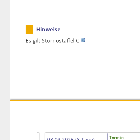
Hinweise
Es gilt Stornostaffel C
rmin
Termin
03.09.2026 (8 Tage)