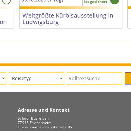
ist gesichert
Weltgrößte Kürbisausstellung in
Z
n
Ludwigsburg
m
 €
69 €
Adresse und Kontakt
Schoor Busreisen
77948 Friesenheim
Friesenheimer-Hauptstraße 85