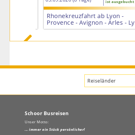
 gesichert
ist ausgebucht
ramm im
Rhonekreuzfahrt ab Lyon -
Burg
Provence - Avignon - Arles - Lyo

ab 2.545
679 €
Schoor Busreisen
Unser Motto:
... immer ein Stück persönlicher!