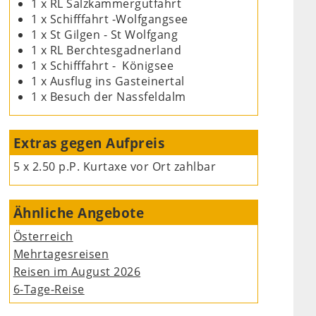
1 x RL Salzkammergutfahrt
1 x Schifffahrt -Wolfgangsee
1 x St Gilgen - St Wolfgang
1 x RL Berchtesgadnerland
1 x Schifffahrt - Königsee
1 x Ausflug ins Gasteinertal
1 x Besuch der Nassfeldalm
Extras gegen Aufpreis
5 x 2.50 p.P. Kurtaxe vor Ort zahlbar
Ähnliche Angebote
Österreich
Mehrtagesreisen
Reisen im August 2026
6-Tage-Reise