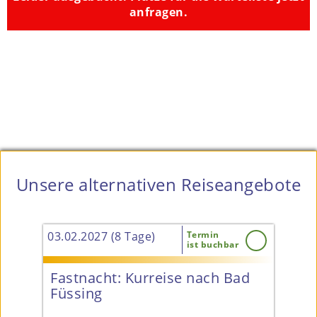
anfragen.
Unsere alternativen Reiseangebote
03.02.2027 (8 Tage)
Termin
27.0
ist buchbar
&
Fastnacht: Kurreise nach Bad
Pr
tt
Füssing
4* 