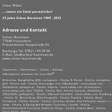
Unser Motto:
... immer ein Stück persönlicher!
25 Jahre Schoor Busreisen 1998 - 2023
Adresse und Kontakt
Schoor Busreisen
77948 Friesenheim
Friesenheimer-Hauptstraße 85
Buchungs-Tel.
07821 / 99 39 08
E-Mail:
info@schoor-busreisen.de
www.schoor-busreisen.de
Impressum
|
Datenschutz
|
Cookie
|
Sitemap
®
©Reiseportal verwaltet mit reise-CMS
Bildrechte: MangAllyPop @ER, rochagneux - Fotolia, R. Roulet - Fotolia, stockphoto-
graf - Fotolia, mdi - Fotolia, fotostanger.com, ©Waldteufel - stock.adobe.com,
AdobeStock, odilepascal - Fotolia, ©djama - stock.adobe.com, ©travelpeter -
stock.adobe.com, Alexi TAUZIN - Fotolia, Marc Antonio Sansone, AdobeStock
298225896, juefraphoto - Fotolia, ©Manuel Schönfeld - stock.adobe.com, Friedberg
- Fotolia, Dr. Bernd Gross, Mike-Fotografie - Fotolia, Floydine - Fotolia, Henry
Czauderna - Fotolia, Kzenon - Fotolia, Cjristmas Garden, Dita Vollmond, seeyou | c.
steps - Fotolia, H.Sieling Bad Wimpfen Tourismus, LianeM - Fotolia,
Hochschwarzwald Tourismus GmbH, Jiri Foltyn - Fotolia, Oleksiy Mark - Fotolia,
Valua Vitaly - Fotolia