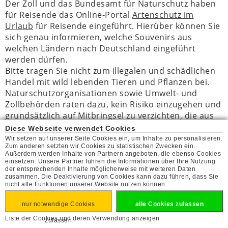
Der Zoll und das Bundesamt für Naturschutz haben
für Reisende das Online-Portal
Artenschutz im
Urlaub
für Reisende eingeführt. Hierüber können Sie
sich genau informieren, welche Souvenirs aus
welchen Ländern nach Deutschland eingeführt
werden dürfen.
Bitte tragen Sie nicht zum illegalen und schädlichen
Handel mit wild lebenden Tieren und Pflanzen bei.
Naturschutzorganisationen sowie Umwelt- und
Zollbehörden raten dazu, kein Risiko einzugehen und
grundsätzlich auf Mitbringsel zu verzichten, die aus
Tieren oder Pflanzen gefertigt wurden. Sie empfehlen
Diese Webseite verwendet Cookies
stattdessen landestypische Textilien, Keramik,
Wir setzen auf unserer Seite Cookies ein, um Inhalte zu personalisieren.
Zum anderen setzten wir Cookies zu statistischen Zwecken ein.
Metall- und Glasarbeiten oder Malereien zu
Außerdem werden Inhalte von Partnern angeboten, die ebenso Cookies
erwerben. Grundsätzlich sollten Sie beim Kauf von
einsetzen. Unsere Partner führen die Informationen über Ihre Nutzung
der entsprechenden Inhalte möglicherweise mit weiteren Daten
Tier- und Pflanzenprodukten Vorsicht walten lassen,
zusammen. Die Deaktivierung von Cookies kann dazu führen, dass Sie
wenn Sie deren Herkunft nicht nachvollziehen
nicht alle Funktionen unserer Website nutzen können.
können. So fügen Sie der Tier- und Pflanzenwelt Ihres
Ferienlandes keinen Schaden zu.
nur notwendige Cookies
alle Cookies zulassen
Liste der Cookies und deren Verwendung anzeigen
zulassen
FAQ