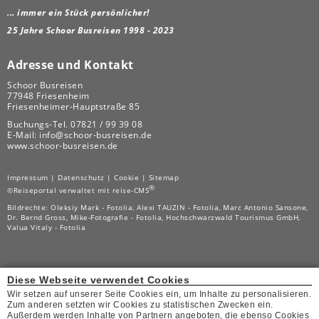
... immer ein Stück persönlicher!
25 Jahre Schoor Busreisen 1998 - 2023
Adresse und Kontakt
Schoor Busreisen
77948 Friesenheim
Friesenheimer-Hauptstraße 85
Buchungs-Tel.
07821 / 99 39 08
E-Mail:
info@schoor-busreisen.de
www.schoor-busreisen.de
Impressum
|
Datenschutz
|
Cookie
|
Sitemap
®
©Reiseportal verwaltet mit reise-CMS
Bildrechte: Oleksiy Mark - Fotolia, Alexi TAUZIN - Fotolia, Marc Antonio Sansone,
Dr. Bernd Gross, Mike-Fotografie - Fotolia, Hochschwarzwald Tourismus GmbH,
Valua Vitaly - Fotolia
Diese Webseite verwendet Cookies
Wir setzen auf unserer Seite Cookies ein, um Inhalte zu personalisieren.
Zum anderen setzten wir Cookies zu statistischen Zwecken ein.
Außerdem werden Inhalte von Partnern angeboten, die ebenso Cookies