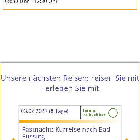
08:30 Uhr - 12:30 Uhr
Unsere nächsten Reisen: reisen Sie mit
- erleben Sie mit
03.02.2027 (8 Tage)
Termin
27.0
ist buchbar
&
Fastnacht: Kurreise nach Bad
Pr
tt
Füssing
4* 