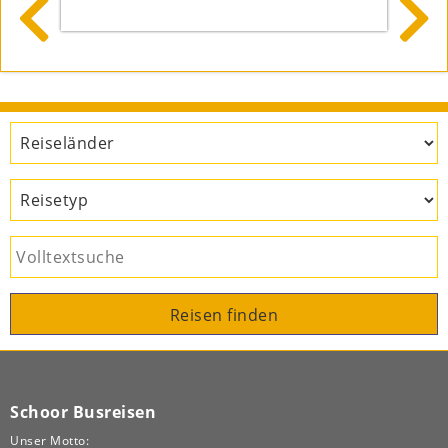


1.099 €
59 €
Reisen finden
Schoor Busreisen
Unser Motto: